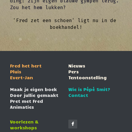
ding: zijn eigen blauwe gympen terug. 
Zou het hem lukken? 
'Fred zet een schoen' ligt nu in de 
boekhandel!
Fred het hert
Nieuws
Pluis
Pers
Evert-Jan
Tentoonstelling
Maak je eigen boek
Wie is Pépé Smit?
Door jullie gemaakt
Contact
Pret met Fred
Animaties
Voorlezen & 
workshops