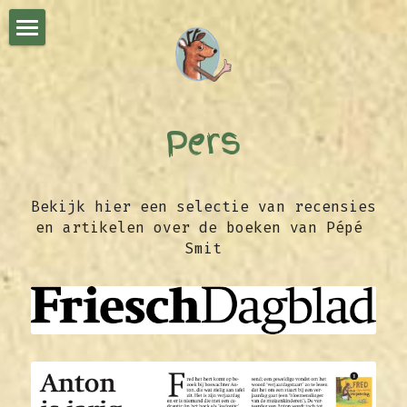
FRED HET HERT
PLUIS
Pers
EVERT-JAN
DOE 'T LEKKER ZELF
Bekijk hier een selectie van recensies 
en artikelen over de boeken van Pépé 
FILMS
MAAK JE EIGEN BOEK!
Smit
DOOR JULLIE GEMAAKT
NIEUWS
PRET MET FRED
PERS
EXPO
VOORSTELLING