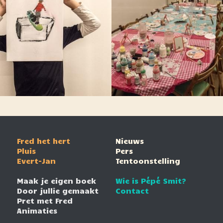
Fred het hert
Nieuws
Pluis
Pers
Evert-Jan
Tentoonstelling
Maak je eigen boek
Wie is Pépé Smit?
Door jullie gemaakt
Contact
Pret met Fred
Animaties